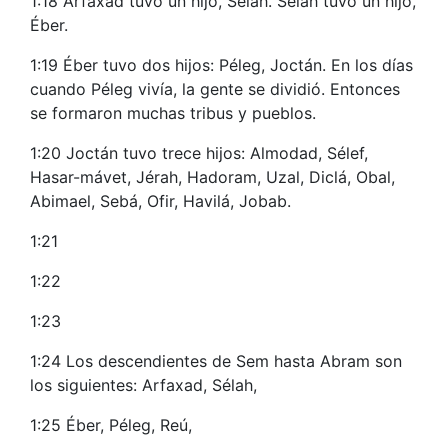
1:18 Arfaxad tuvo un hijo, Sélah. Sélah tuvo un hijo,
Éber.
1:19 Éber tuvo dos hijos: Péleg, Joctán. En los días
cuando Péleg vivía, la gente se dividió. Entonces
se formaron muchas tribus y pueblos.
1:20 Joctán tuvo trece hijos: Almodad, Sélef,
Hasar-mávet, Jérah, Hadoram, Uzal, Diclá, Obal,
Abimael, Sebá, Ofir, Havilá, Jobab.
1:21
1:22
1:23
1:24 Los descendientes de Sem hasta Abram son
los siguientes: Arfaxad, Sélah,
1:25 Éber, Péleg, Reú,