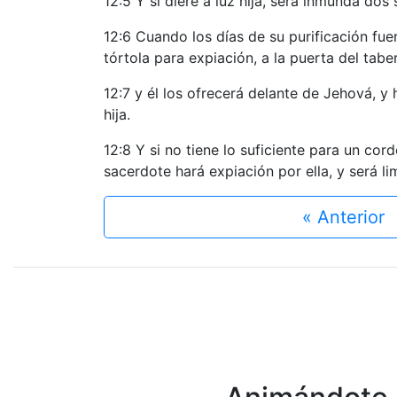
12:5 Y si diere a luz hija, será inmunda do
12:6 Cuando los días de su purificación fue
tórtola para expiación, a la puerta del tabe
12:7 y él los ofrecerá delante de Jehová, y h
hija.
12:8 Y si no tiene lo suficiente para un co
sacerdote hará expiación por ella, y será li
« Anterior