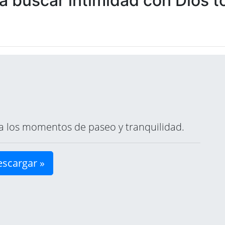
 buscar intimidad con Dios to
ara los momentos de paseo y tranquilidad.
scargar »