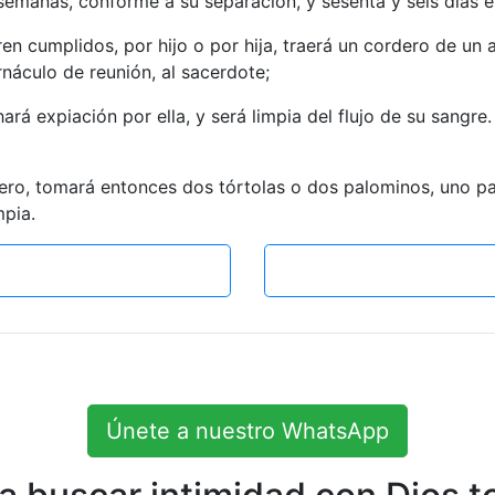
s semanas, conforme a su separación, y sesenta y seis días 
ren cumplidos, por hijo o por hija, traerá un cordero de un
rnáculo de reunión, al sacerdote;
ará expiación por ella, y será limpia del flujo de su sangre. 
rdero, tomará entonces dos tórtolas o dos palominos, uno pa
mpia.
Únete a nuestro WhatsApp