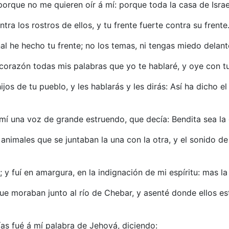
 porque no me quieren oír á mí: porque toda la casa de Isra
tra los rostros de ellos, y tu frente fuerte contra su frente
 he hecho tu frente; no los temas, ni tengas miedo delante
 corazón todas mis palabras que yo te hablaré, y oye con t
 hijos de tu pueblo, y les hablarás y les dirás: Así ha dicho
e mí una voz de grande estruendo, que decía: Bendita sea la
 animales que se juntaban la una con la otra, y el sonido de
 y fuí en amargura, en la indignación de mi espíritu: mas 
que moraban junto al río de Chebar, y asenté donde ellos es
ías fué á mí palabra de Jehová, diciendo: