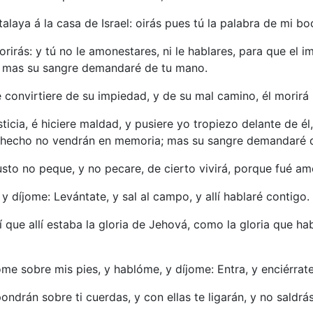
talaya á la casa de Israel: oirás pues tú la palabra de mi b
rirás: y tú no le amonestares, ni le hablares, para que el 
d, mas su sangre demandaré de tu mano.
e convirtiere de su impiedad, y de su mal camino, él morirá
ticia, é hiciere maldad, y pusiere yo tropiezo delante de él
ía hecho no vendrán en memoria; mas su sangre demandaré 
justo no peque, y no pecare, de cierto vivirá, porque fué am
y díjome: Levántate, y sal al campo, y allí hablaré contigo.
 que allí estaba la gloria de Jehová, como la gloria que hab
óme sobre mis pies, y hablóme, y díjome: Entra, y enciérrat
ondrán sobre ti cuerdas, y con ellas te ligarán, y no saldrás