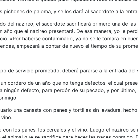
os pichones de paloma, y se los dará al sacerdote a la entra
ado del nazireo, el sacerdote sacrificará primero una de 
 un año que el nazireo presentará. De esa manera, yo le per
icio. »Por haberse contaminado, ya no se le tomará en cuen
ofrendas, empezará a contar de nuevo el tiempo de su prome
po de servicio prometido, deberá pararse a la entrada del 
: un cordero de un año que no tenga defectos, el cual pr
 ningún defecto, para perdón de su pecado, y por último,
conmigo.
tuario una canasta con panes y tortillas sin levadura, hec
 vino.
con los panes, los cereales y el vino. Luego el nazireo se 
 el animal que se sacrifica para hacer las paces conmigo. D