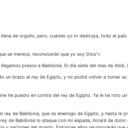
 llena de orgullo; pero, cuando yo lo destruya, todo el país
 que se merece, reconocerán que yo soy Dios”».
egamos presos a Babilonia. El día siete del mes de Abib, 
to un brazo al rey de Egipto, y no podrá volver a tomar su 
e me he puesto en contra del rey de Egipto. Ya le he roto u
l rey de Babilonia, que es enemigo de Egipto, y hasta le pr
 rey de Babilonia lo ataque con mi espada, llorará de dolor 
los y naciones del mundo. Entonces ellos reconocerán que y