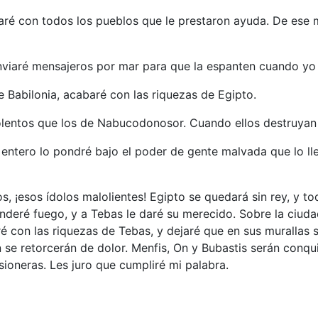
baré con todos los pueblos que le prestaron ayuda. De ese
nviaré mensajeros por mar para que la espanten cuando yo c
Babilonia, acabaré con las riquezas de Egipto.
entos que los de Nabucodonosor. Cuando ellos destruyan a
o entero lo pondré bajo el poder de gente malvada que lo lle
os, ¡esos ídolos malolientes! Egipto se quedará sin rey, y to
renderé fuego, y a Tebas le daré su merecido. Sobre la ciu
ré con las riquezas de Tebas, y dejaré que en sus murallas
 se retorcerán de dolor. Menfis, On y Bubastis serán conqu
isioneras. Les juro que cumpliré mi palabra.