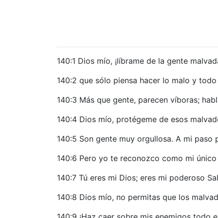
140:1 Dios mío, ¡líbrame de la gente malvad
140:2 que sólo piensa hacer lo malo y todo 
140:3 Más que gente, parecen víboras; habl
140:4 Dios mío, protégeme de esos malvado
140:5 Son gente muy orgullosa. A mi paso 
140:6 Pero yo te reconozco como mi único D
140:7 Tú eres mi Dios; eres mi poderoso Salv
140:8 Dios mío, no permitas que los malvado
140:9 ¡Haz caer sobre mis enemigos todo e