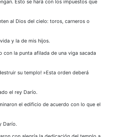
engan. Esto se hará con los impuestos que
en al Dios del cielo: toros, carneros o
ida y la de mis hijos.
o con la punta afilada de una viga sacada
destruir su templo! »Esta orden deberá
do el rey Darío.
minaron el edificio de acuerdo con lo que el
y Darío.
aron con alegría la dedicación del templo a