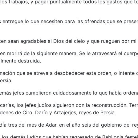
los trabajos, y pagar puntualmente todos los gastos que t
 entregue lo que necesiten para las ofrendas que se present
en sean agradables al Dios del cielo y que rueguen por mi v
n morirá de la siguiente manera: Se le atravesará el cuerp
almente destruida.
 nación que se atreva a desobedecer esta orden, o intente 
Persia
demás jefes cumplieron cuidadosamente lo que había ordena
rías, los jefes judíos siguieron con la reconstrucción. Ter
denes de Ciro, Darío y Artajerjes, reyes de Persia.
ía tres del mes de Adar, en el año seis del gobierno del re
 los demás judíos que habían regresado de Babilonia festej