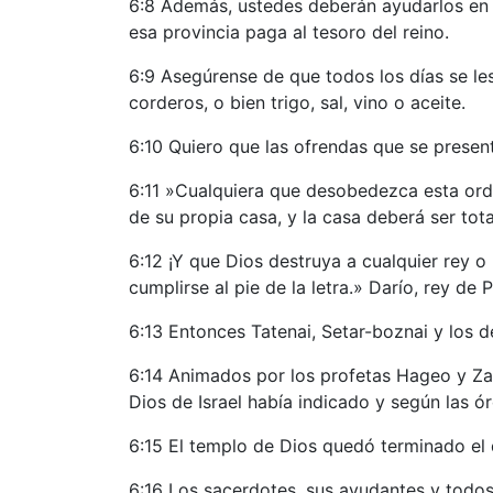
6:8 Además, ustedes deberán ayudarlos en 
esa provincia paga al tesoro del reino.
6:9 Asegúrense de que todos los días se les
corderos, o bien trigo, sal, vino o aceite.
6:10 Quiero que las ofrendas que se present
6:11 »Cualquiera que desobedezca esta orde
de su propia casa, y la casa deberá ser tot
6:12 ¡Y que Dios destruya a cualquier rey o
cumplirse al pie de la letra.» Darío, rey de 
6:13 Entonces Tatenai, Setar-boznai y los 
6:14 Animados por los profetas Hageo y Zaca
Dios de Israel había indicado y según las ór
6:15 El templo de Dios quedó terminado el d
6:16 Los sacerdotes, sus ayudantes y todos