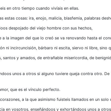
eis en otro tiempo cuando vivíais en ellas.
 estas cosas: ira, enojo, malicia, blasfemia, palabras des
ndoos despojado del viejo hombre con sus hechos,
me a la imagen del que lo creó se va renovando hasta el con
ón ni incircuncisión, bárbaro ni escita, siervo ni libre, sino 
s, santos y amados, de entrañable misericordia, de benign
doos unos a otros si alguno tuviere queja contra otro. De 
mor, que es el vínculo perfecto.
 corazones, a la que asimismo fuisteis llamados en un solo
cia en vosotros, enseñándoos y exhortándoos unos a otros 