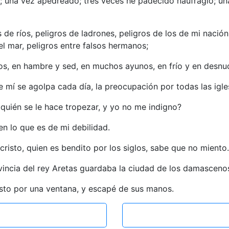
s; una vez apedreado; tres veces he padecido naufragio; u
e ríos, peligros de ladrones, peligros de los de mi nación, 
 el mar, peligros entre falsos hermanos;
los, en hambre y sed, en muchos ayunos, en frío y en desnu
 mí se agolpa cada día, la preocupación por todas las igle
quién se le hace tropezar, y yo no me indigno?
 en lo que es de mi debilidad.
cristo, quien es bendito por los siglos, sabe que no miento.
vincia del rey Aretas guardaba la ciudad de los damasceno
asto por una ventana, y escapé de sus manos.