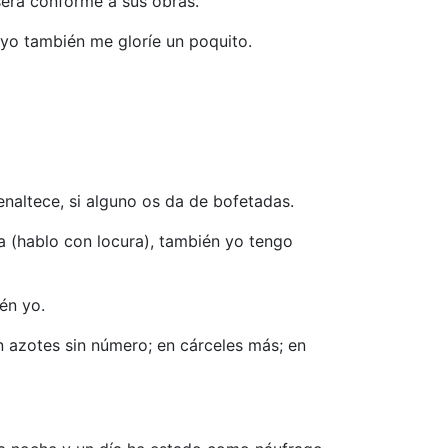
 será conforme a sus obras.
 yo también me gloríe un poquito.
 enaltece, si alguno os da de bofetadas.
a (hablo con locura), también yo tengo
én yo.
n azotes sin número; en cárceles más; en