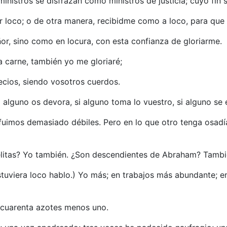
 ministros se disfrazan como ministros de justicia; cuyo fin
r loco; o de otra manera, recibidme como a loco, para que
ñor, sino como en locura, con esta confianza de gloriarme.
a carne, también yo me gloriaré;
ecios, siendo vosotros cuerdos.
si alguno os devora, si alguno toma lo vuestro, si alguno se
 fuimos demasiado débiles. Pero en lo que otro tenga osadí
elitas? Yo también. ¿Son descendientes de Abraham? Tambi
stuviera loco hablo.) Yo más; en trabajos más abundante; e
o cuarenta azotes menos uno.