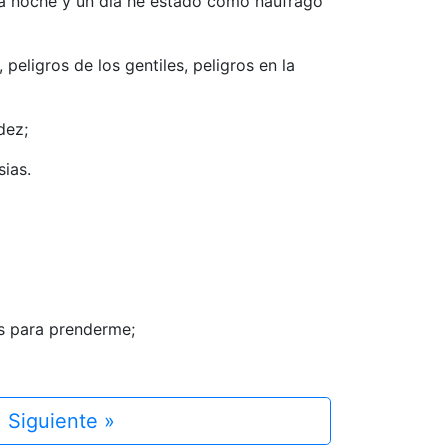
na noche y un día he estado como náufrago
peligros de los gentiles, peligros en la
dez;
sias.
s para prenderme;
Siguiente »