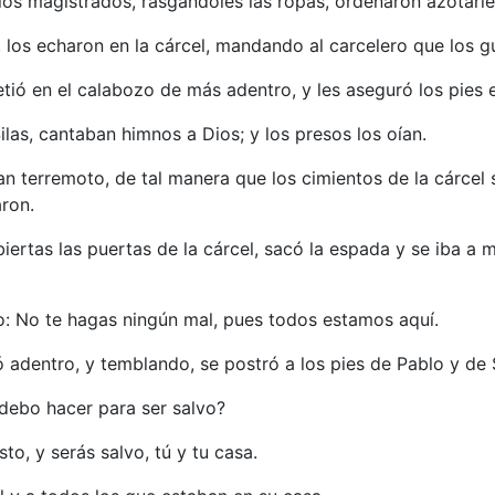
 los magistrados, rasgándoles las ropas, ordenaron azotarle
los echaron en la cárcel, mandando al carcelero que los g
etió en el calabozo de más adentro, y les aseguró los pies 
las, cantaban himnos a Dios; y los presos los oían.
 terremoto, de tal manera que los cimientos de la cárcel s
aron.
iertas las puertas de la cárcel, sacó la espada y se iba a
o: No te hagas ningún mal, pues todos estamos aquí.
ó adentro, y temblando, se postró a los pies de Pablo y de S
 debo hacer para ser salvo?
sto, y serás salvo, tú y tu casa.