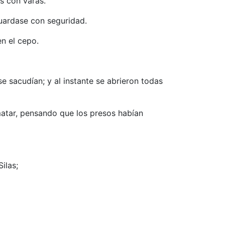
s con varas.
uardase con seguridad.
en el cepo.
e sacudían; y al instante se abrieron todas
 matar, pensando que los presos habían
ilas;