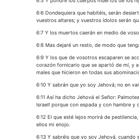
6:5 Y pondré los cuerpos muertos de los hij
6:6 Dondequiera que habitéis, serán desiert
vuestros altares; y vuestros ídolos serán 
6:7 Y los muertos caerán en medio de vosot
6:8 Mas dejaré un resto, de modo que tengá
6:9 Y los que de vosotros escaparen se aco
corazón fornicario que se apartó de mí, y a
males que hicieron en todas sus abominaci
6:10 Y sabrán que yo soy Jehová; no en van
6:11 Así ha dicho Jehová el Señor: Palmotea
Israel! porque con espada y con hambre y c
6:12 El que esté lejos morirá de pestilenci
ellos mi enojo.
6:13 Y sabréis que yo soy Jehová, cuando s