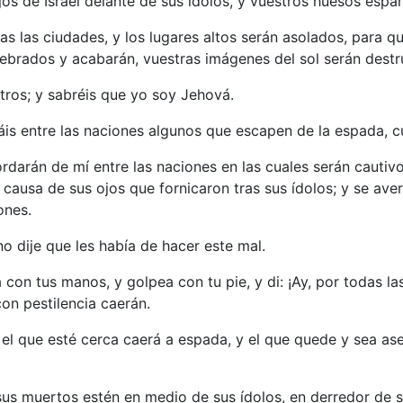
os de Israel delante de sus ídolos, y vuestros huesos espar
as las ciudades, y los lugares altos serán asolados, para 
quebrados y acabarán, vuestras imágenes del sol serán destr
ros; y sabréis que yo soy Jehová.
is entre las naciones algunos que escapen de la espada, cu
rdarán de mí entre las naciones en las cuales serán cauti
 causa de sus ojos que fornicaron tras sus ídolos; y se av
ones.
o dije que les había de hacer este mal.
 con tus manos, y golpea con tu pie, y di: ¡Ay, por todas 
on pestilencia caerán.
a, el que esté cerca caerá a espada, y el que quede y sea a
us muertos estén en medio de sus ídolos, en derredor de su