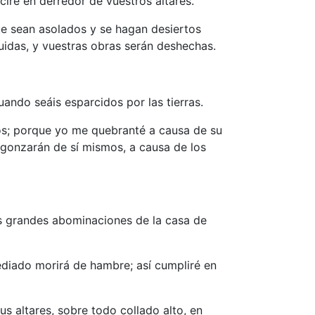
ciré en derredor de vuestros altares.
que sean asolados y se hagan desiertos
uidas, y vuestras obras serán deshechas.
ando seáis esparcidos por las tierras.
vos; porque yo me quebranté a causa de su
ergonzarán de sí mismos, a causa de los
las grandes abominaciones de la casa de
sediado morirá de hambre; así cumpliré en
s altares, sobre todo collado alto, en