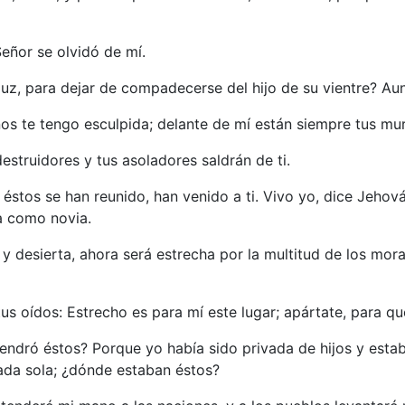
Señor se olvidó de mí.
 luz, para dejar de compadecerse del hijo de su vientre? Aun
os te tengo esculpida; delante de mí están siempre tus mu
estruidores y tus asoladores saldrán de ti.
s éstos se han reunido, han venido a ti. Vivo yo, dice Jeho
da como novia.
 y desierta, ahora será estrecha por la multitud de los mor
tus oídos: Estrecho es para mí este lugar; apártate, para q
endró éstos? Porque yo había sido privada de hijos y estaba
jada sola; ¿dónde estaban éstos?