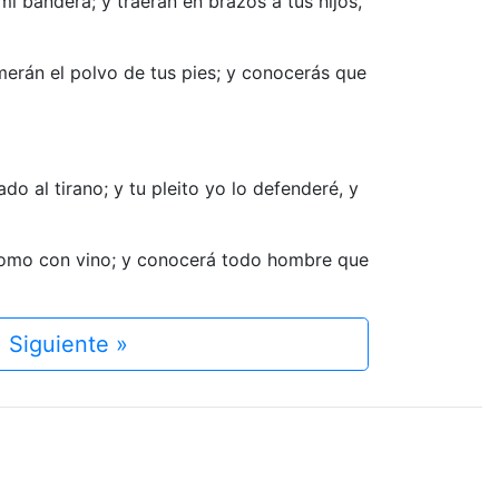
i bandera; y traerán en brazos a tus hijos,
amerán el polvo de tus pies; y conocerás que
do al tirano; y tu pleito yo lo defenderé, y
 como con vino; y conocerá todo hombre que
Siguiente »