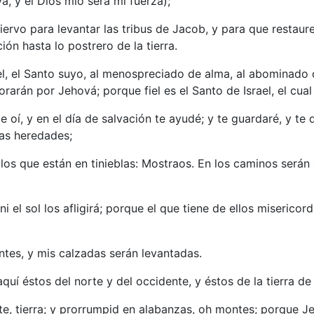
, y el Dios mío será mi fuerza);
iervo para levantar las tribus de Jacob, y para que restaure
ión hasta lo postrero de la tierra.
l, el Santo suyo, al menospreciado de alma, al abominado de
orarán por Jehová; porque fiel es el Santo de Israel, el cual
 oí, y en el día de salvación te ayudé; y te guardaré, y te
das heredades;
a los que están en tinieblas: Mostraos. En los caminos serán
i el sol los afligirá; porque el que tiene de ellos misericor
tes, y mis calzadas serán levantadas.
quí éstos del norte y del occidente, y éstos de la tierra de
ate, tierra; y prorrumpid en alabanzas, oh montes; porque 