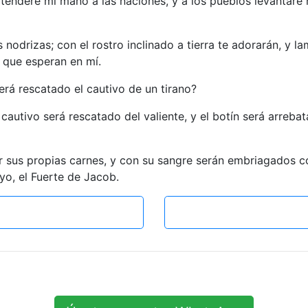
 tenderé mi mano a las naciones, y a los pueblos levantaré m
 nodrizas; con el rostro inclinado a tierra te adorarán, y l
 que esperan en mí.
Será rescatado el cautivo de un tirano?
autivo será rescatado del valiente, y el botín será arrebata
r sus propias carnes, y con su sangre serán embriagados
o, el Fuerte de Jacob.