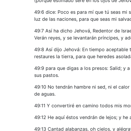
(porque estimado seré en los ojos de Jehová
49:6 dice: Poco es para mí que tú seas mi s
luz de las naciones, para que seas mi salvac
49:7 Así ha dicho Jehová, Redentor de Israe
Verán reyes, y se levantarán príncipes, y ad
49:8 Así dijo Jehová: En tiempo aceptable te
restaures la tierra, para que heredes asola
49:9 para que digas a los presos: Salid; y 
sus pastos.
49:10 No tendrán hambre ni sed, ni el calor n
de aguas.
49:11 Y convertiré en camino todos mis mon
49:12 He aquí éstos vendrán de lejos; y he a
49:13 Cantad alabanzas, oh cielos, y alégr