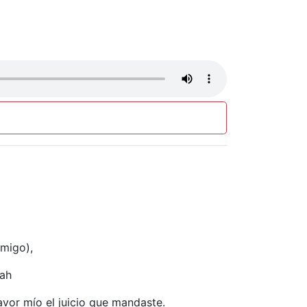
emigo),
lah
favor mío el juicio que mandaste.