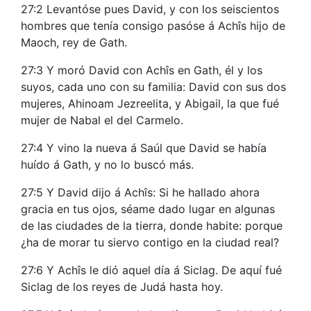
27:2 Levantóse pues David, y con los seiscientos
hombres que tenía consigo pasóse á Achîs hijo de
Maoch, rey de Gath.
27:3 Y moró David con Achîs en Gath, él y los
suyos, cada uno con su familia: David con sus dos
mujeres, Ahinoam Jezreelita, y Abigail, la que fué
mujer de Nabal el del Carmelo.
27:4 Y vino la nueva á Saúl que David se había
huído á Gath, y no lo buscó más.
27:5 Y David dijo á Achîs: Si he hallado ahora
gracia en tus ojos, séame dado lugar en algunas
de las ciudades de la tierra, donde habite: porque
¿ha de morar tu siervo contigo en la ciudad real?
27:6 Y Achîs le dió aquel día á Siclag. De aquí fué
Siclag de los reyes de Judá hasta hoy.