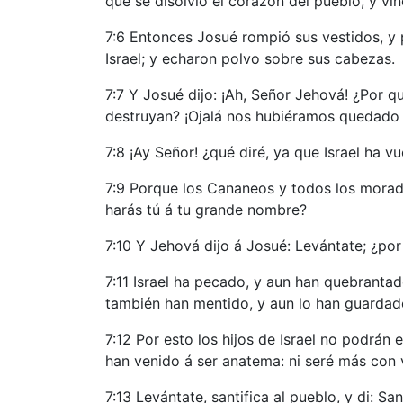
que se disolvió el corazón del pueblo, y vi
7:6 Entonces Josué rompió sus vestidos, y p
Israel; y echaron polvo sobre sus cabezas.
7:7 Y Josué dijo: ¡Ah, Señor Jehová! ¿Por 
destruyan? ¡Ojalá nos hubiéramos quedado d
7:8 ¡Ay Señor! ¿qué diré, ya que Israel ha 
7:9 Porque los Cananeos y todos los morador
harás tú á tu grande nombre?
7:10 Y Jehová dijo á Josué: Levántate; ¿por
7:11 Israel ha pecado, y aun han quebrant
también han mentido, y aun lo han guardado
7:12 Por esto los hijos de Israel no podrán
han venido á ser anatema: ni seré más con 
7:13 Levántate, santifica al pueblo, y di: S