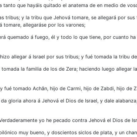
a tanto que hayáis quitado el anatema de en medio de voso
s tribus; y la tribu que Jehová tomare, se allegará por sus 
á tomare, allegaráse por los varones;
será quemado á fuego, él y todo lo que tiene, por cuanto h
zo allegar á Israel por sus tribus; y fué tomada la tribu d
é tomada la familia de los de Zera; haciendo luego allegar la
 y fué tomado Achân, hijo de Carmi, hijo de Zabdi, hijo de Z
 da gloria ahora á Jehová el Dios de Israel, y dale alabanz
Verdaderamente yo he pecado contra Jehová el Dios de Israe
ilónico muy bueno, y doscientos siclos de plata, y un chan