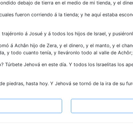
ondido debajo de tierra en el medio de mi tienda, y el dine
uales fueron corriendo á la tienda; y he aquí estaba escon
trajéronlo á Josué y á todos los hijos de Israel, y pusiéro
omó á Achân hijo de Zera, y el dinero, y el manto, y el chang
da, y todo cuanto tenía, y lleváronlo todo al valle de Achôr;
o? Túrbete Jehová en este día. Y todos los Israelitas los a
e piedras, hasta hoy. Y Jehová se tornó de la ira de su fur