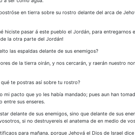
no á ser como agua.
ostróse en tierra sobre su rostro delante del arca de Jehov
qué hiciste pasar á este pueblo el Jordán, para entregarnos
e la otra parte del Jordán!
vuelto las espaldas delante de sus enemigos?
es de la tierra oirán, y nos cercarán, y raerán nuestro no
 qué te postras así sobre tu rostro?
ado mi pacto que yo les había mandado; pues aun han tomad
 entre sus enseres.
 estar delante de sus enemigos, sino que delante de sus en
vosotros, si no destruyereis el anatema de en medio de vos
antificaos para mañana, porque Jehová el Dios de Israel dice