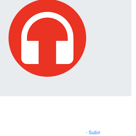
·
Subir