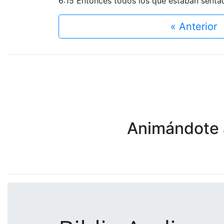
6:15 Entonces todos los que estaban sentado
« Anterior
Animándote a