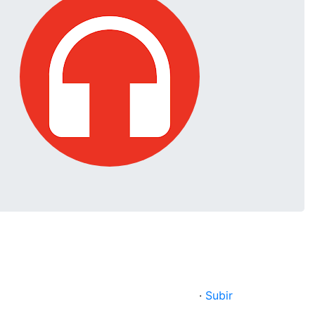
·
Subir