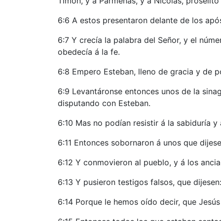
Timón, y á Parmenas, y á Nicolás, prosélito
6:6 A estos presentaron delante de los apó
6:7 Y crecía la palabra del Señor, y el núm
obedecía á la fe.
6:8 Empero Esteban, lleno de gracia y de po
6:9 Levantáronse entonces unos de la sinagog
disputando con Esteban.
6:10 Mas no podían resistir á la sabiduría y
6:11 Entonces sobornaron á unos que dijese
6:12 Y conmovieron al pueblo, y á los ancian
6:13 Y pusieron testigos falsos, que dijese
6:14 Porque le hemos oído decir, que Jesús