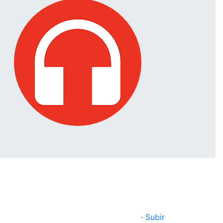
·
Subir