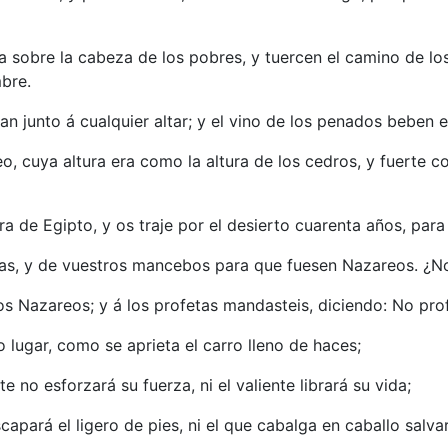
a sobre la cabeza de los pobres, y tuercen el camino de lo
bre.
 junto á cualquier altar; y el vino de los penados beben e
o, cuya altura era como la altura de los cedros, y fuerte c
rra de Egipto, y os traje por el desierto cuarenta años, par
tas, y de vuestros mancebos para que fuesen Nazareos. ¿No e
os Nazareos; y á los profetas mandasteis, diciendo: No prof
 lugar, como se aprieta el carro lleno de haces;
te no esforzará su fuerza, ni el valiente librará su vida;
scapará el ligero de pies, ni el que cabalga en caballo salva