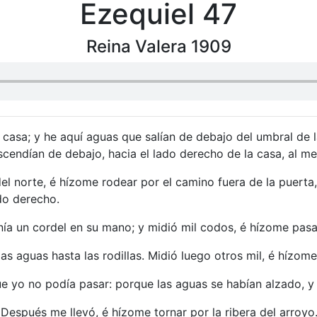
Ezequiel 47
Reina Valera 1909
 casa; y he aquí aguas que salían de debajo del umbral de l
scendían de debajo, hacia el lado derecho de la casa, al med
l norte, é hízome rodear por el camino fuera de la puerta,
ado derecho.
enía un cordel en su mano; y midió mil codos, é hízome pasar
las aguas hasta las rodillas. Midió luego otros mil, é hízom
que yo no podía pasar: porque las aguas se habían alzado, y
 Después me llevó, é hízome tornar por la ribera del arroyo