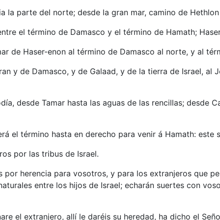
cia la parte del norte; desde la gran mar, camino de Hethlo
entre el término de Damasco y el término de Hamath; Haser
mar de Haser-enon al término de Damasco al norte, y al tér
an y de Damasco, y de Galaad, y de la tierra de Israel, al 
odía, desde Tamar hasta las aguas de las rencillas; desde C
erá el término hasta en derecho para venir á Hamath: este s
ros por las tribus de Israel.
s por herencia para vosotros, y para los extranjeros que p
aturales entre los hijos de Israel; echarán suertes con voso
are el extranjero, allí le daréis su heredad, ha dicho el Señ