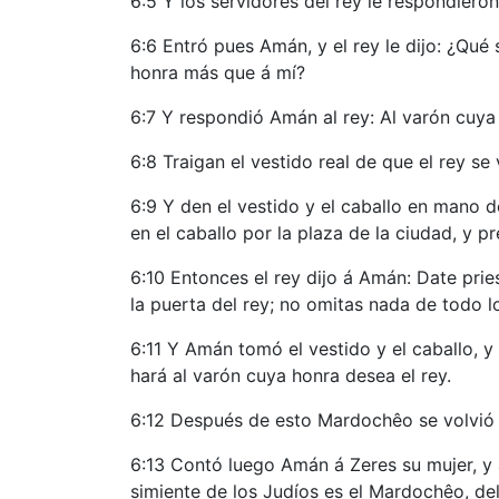
6:5 Y los servidores del rey le respondieron
6:6 Entró pues Amán, y el rey le dijo: ¿Qué
honra más que á mí?
6:7 Y respondió Amán al rey: Al varón cuya 
6:8 Traigan el vestido real de que el rey se
6:9 Y den el vestido y el caballo en mano d
en el caballo por la plaza de la ciudad, y p
6:10 Entonces el rey dijo á Amán: Date prie
la puerta del rey; no omitas nada de todo l
6:11 Y Amán tomó el vestido y el caballo, y 
hará al varón cuya honra desea el rey.
6:12 Después de esto Mardochêo se volvió 
6:13 Contó luego Amán á Zeres su mujer, y á
simiente de los Judíos es el Mardochêo, de