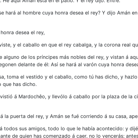
: He aquí Amán está en el patio. Y el rey dijo: Entre.
 se hará al hombre cuya honra desea el rey? Y dijo Amán en
honra desea el rey,
 viste, y el caballo en que el rey cabalga, y la corona real 
e alguno de los príncipes más nobles del rey, y vistan á aqu
regonen delante de él: Así se hará al varón cuya honra desea
sa, toma el vestido y el caballo, como tú has dicho, y hazlo
o que has dicho.
vistió á Mardochêo, y llevólo á caballo por la plaza de la c
á la puerta del rey, y Amán se fué corriendo á su casa, a
 todos sus amigos, todo lo que le había acontecido: y dijér
lante de quien has comenzado á caer, no lo vencerás; antes 