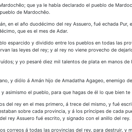
ardochêo; que ya le había declarado el pueblo de Mardoch
l pueblo de Mardochêo.
án, en el año duodécimo del rey Assuero, fué echada Pur, e
décimo, que es el mes de Adar.
lo esparcido y dividido entre los pueblos en todas las prov
van las leyes del rey; y al rey no viene provecho de dejarl
truídos; y yo pesaré diez mil talentos de plata en manos de
 mano, y diólo á Amán hijo de Amadatha Agageo, enemigo de
i, y asimismo el pueblo, para que hagas de él lo que bien te 
os del rey en el mes primero, á trece del mismo, y fué es
 estaban sobre cada provincia, y á los príncipes de cada pu
l rey Assuero fué escrito, y signado con el anillo del rey.
s correos á todas las provincias del rey, para destruir, y m