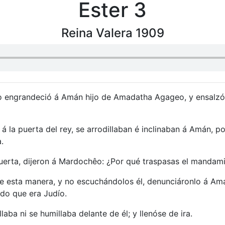
Ester 3
Reina Valera 1909
 engrandeció á Amán hijo de Amadatha Agageo, y ensalzólo,
 á la puerta del rey, se arrodillaban é inclinaban á Amán, p
.
 puerta, dijeron á Mardochêo: ¿Por qué traspasas el mandami
e esta manera, y no escuchándolos él, denunciáronlo á Amá
ado que era Judío.
ba ni se humillaba delante de él; y llenóse de ira.