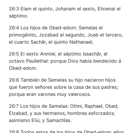
26:3 Elam el quinto, Johanam el sexto, Elioenai el
séptimo.
26:4 Los hijos de Obed-edom: Semeías el
primogénito, Jozabad el segundo, Joab el tercero,
el cuarto Sachâr, el quinto Nathanael;
26:5 El sexto Anmiel, el séptimo Issachâr, el
octavo Peullethai: porque Dios había bendecido á
Obed-edom.
26:6 También de Semeías su hijo nacieron hijos
que fueron señores sobre la casa de sus padres;
porque eran varones muy valerosos.
26:7 Los hijos de Semeías: Othni, Raphael, Obed,
Elzabad, y sus hermanos, hombres esforzados;
asimismo Eliú, y Samachîas.
26:8 Todos estos de los hijos de Obed-edom: ellos