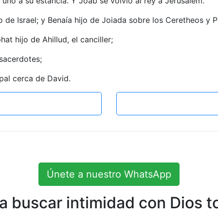
 uno á su estancia. Y Joab se volvió al rey á Jerusalem.
 de Israel; y Benaía hijo de Joiada sobre los Ceretheos y P
t hijo de Ahillud, el canciller;
 sacerdotes;
ipal cerca de David.
Únete a nuestro WhatsApp
 buscar intimidad con Dios to