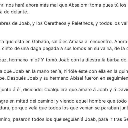
chri nos hará ahora más mal que Absalom: toma pues tú los s
ya de delante.
bres de Joab, y los Ceretheos y Peletheos, y todos los vali
ña que está en Gabaón, salióles Amasa al encuentro. Ahora 
el cinto de una daga pegada á sus lomos en su vaina, de la 
paz, hermano mío? Y tomó Joab con la diestra la barba de 
ue Joab en la mano tenía, hirióle éste con ella en la quin
lpe. Después Joab y su hermano Abisai fueron en seguimient
 junto á él, diciendo: Cualquiera que amare á Joab y á Dav
ngre en mitad del camino: y viendo aquel hombre que todo 
dura, porque veía que todos los que venían se paraban junt
ino, pasaron todos los que seguían á Joab, para ir tras Seb