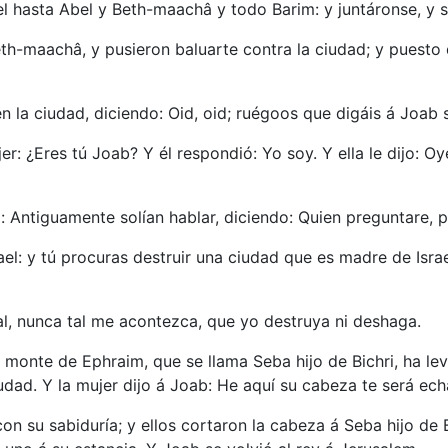
ael hasta Abel y Beth-maachâ y todo Barim: y juntáronse, y 
eth-maachâ, y pusieron baluarte contra la ciudad; y puesto
 la ciudad, diciendo: Oid, oid; ruégoos que digáis á Joab s
er: ¿Eres tú Joab? Y él respondió: Yo soy. Y ella le dijo: Oy
o: Antiguamente solían hablar, diciendo: Quien preguntare, p
rael: y tú procuras destruir una ciudad que es madre de Isr
l, nunca tal me acontezca, que yo destruya ni deshaga.
 monte de Ephraim, que se llama Seba hijo de Bichri, ha le
udad. Y la mujer dijo á Joab: He aquí su cabeza te será ec
n su sabiduría; y ellos cortaron la cabeza á Seba hijo de B