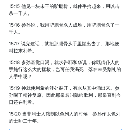
15:15 他见一块未干的驴腮骨，就伸手拾起来，用以击
杀一千人。
15:16 参孙说，我用驴腮骨杀人成堆，用驴腮骨杀了一
千人。
15:17 说完这话，就把那腮骨从手里抛出去了。那地便
叫拉末利希。
15:18 参孙甚觉口渴，就求告耶和华说，你既借仆人的
手施行这么大的拯救，岂可任我渴死，落在未受割礼的
人手中呢？
15:19 神就使利希的洼处裂开，有水从其中涌出来。参
孙喝了精神复原。因此那泉名叫隐哈歌利，那泉直到今
日还在利希。
15:20 当非利士人辖制以色列人的时候，参孙作以色列
的士师二十年。