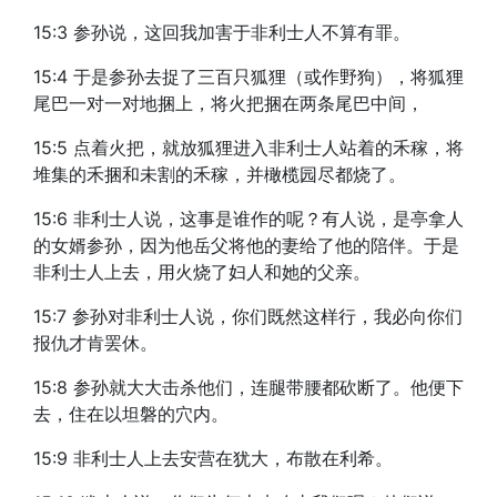
15:3 参孙说，这回我加害于非利士人不算有罪。
15:4 于是参孙去捉了三百只狐狸（或作野狗），将狐狸
尾巴一对一对地捆上，将火把捆在两条尾巴中间，
15:5 点着火把，就放狐狸进入非利士人站着的禾稼，将
堆集的禾捆和未割的禾稼，并橄榄园尽都烧了。
15:6 非利士人说，这事是谁作的呢？有人说，是亭拿人
的女婿参孙，因为他岳父将他的妻给了他的陪伴。于是
非利士人上去，用火烧了妇人和她的父亲。
15:7 参孙对非利士人说，你们既然这样行，我必向你们
报仇才肯罢休。
15:8 参孙就大大击杀他们，连腿带腰都砍断了。他便下
去，住在以坦磐的穴内。
15:9 非利士人上去安营在犹大，布散在利希。