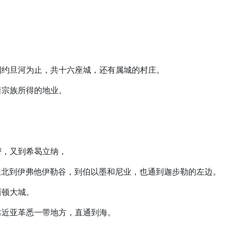
通到约旦河为止，共十六座城，还有属城的村庄。
按着宗族所得的地业。
，
迦密，又到希曷立纳，
纶往北到伊弗他伊勒谷，到伯以墨和尼业，也通到迦步勒的左边。
西顿大城。
，靠近亚革悉一带地方，直通到海。