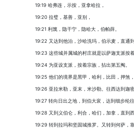
19:19 哈弗连，示按，亚拿哈拉，
19:20 拉璧，基善，亚别，
19:21 利篾，隐干宁，隐哈大，伯帕薛。
19:22 又达到他泊，沙哈洗玛，伯示麦，直
19:23 这些城并属城的村庄就是以萨迦支派
19:24 为亚设支派，按着宗族，拈出第五阄。
19:25 他们的境界是黑甲，哈利，比田，押煞
19:26 亚拉米勒，亚末，米沙勒。往西达到
19:27 转向日出之地，到伯大衮，达到细步
19:28 又到义伯仑，利合，哈们，加拿，直到
19:29 转到拉玛和坚固城推罗。又转到何萨