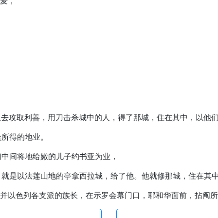
示麦，
但人上去攻取利善，用刀击杀城中的人，得了那城，住在其中，以他
族所得的地业。
他们中间将地给嫩的儿子约书亚为业，
的城，就是以法莲山地的亭拿西拉城，给了他。他就修那城，住在其
书亚，并以色列各支派的族长，在示罗会幕门口，耶和华面前，拈阄