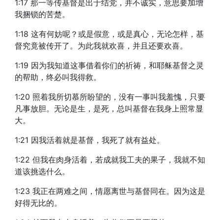
1:17 那一等传基督是出于结党，并不诚实，意思要加增
我捆锁的苦楚。
1:18 这有何妨呢？或是假意，或是真心，无论怎样，基
督究竟被传开了。为此我就欢喜，并且还要欢喜。
1:19 因为我知道这事借着你们的祈祷，和耶稣基督之灵
的帮助，终必叫我得救。
1:20 照着我所切慕所盼望的，没有一事叫我羞愧，只要
凡事放胆。无论是生，是死，总叫基督在我身上照常显
大。
1:21 因我活着就是基督，我死了就有益处。
1:22 但我在肉身活着，若成就我工夫的果子，我就不知
道该挑选什么。
1:23 我正在两难之间，情愿离世与基督同在。因为这是
好得无比的。