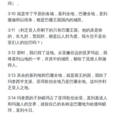
珥），
3:10 就是夺了平原的各城，基列全地，巴珊全地，直到
撒迦和以得来，都是巴珊王噩国内的城邑。
3:11 （利乏音人所剩下的只有巴珊王噩。他的床是铁
的，长九肘，宽四肘，都是以人肘为度。现今岂不是在
亚扪人的拉巴吗？）
3:12 那时，我们得了这地。从亚嫩谷边的亚罗珥起，我
将基列山地的一半，并其中的城邑，都给了流便人和迦
得人。
3:13 其余的基列地和巴珊全地，就是噩王的国，我给了
玛拿西半支派。亚珥歌伯全地乃是巴珊全地。这叫作利
乏音人之地。
3:14 玛拿西的子孙睚珥占了亚珥歌伯全境，直到基述人
和玛迦人的交界，就按自己的名称这巴珊地为哈倭特睚
珥，直到今日。