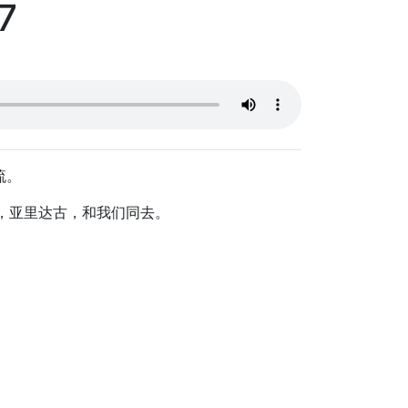
7
流。
人，亚里达古，和我们同去。
。