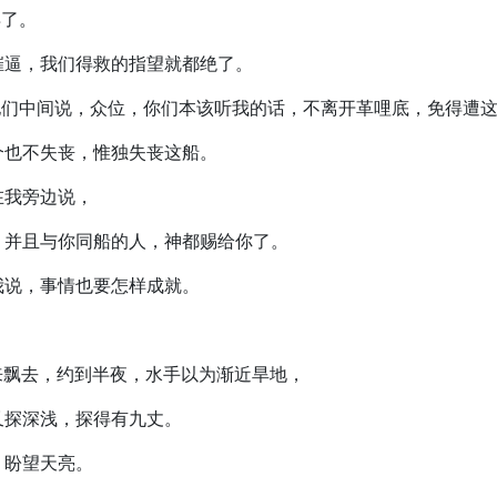
弃了。
浪催逼，我们得救的指望就都绝了。
站在他们中间说，众位，你们本该听我的话，不离开革哩底，免得遭
一个也不失丧，惟独失丧这船。
在我旁边说，
前。并且与你同船的人，神都赐给你了。
对我说，事情也要怎样成就。
飘来飘去，约到半夜，水手以为渐近旱地，
，又探深浅，探得有九丈。
，盼望天亮。