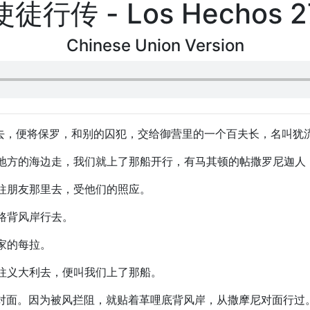
使徒行传 - Los Hechos 2
Chinese Union Version
大利去，便将保罗，和别的囚犯，交给御营里的一个百夫长，名叫犹
一带地方的海边走，我们就上了那船开行，有马其顿的帖撒罗尼迦
他往朋友那里去，受他们的照应。
比路背风岸行去。
吕家的每拉。
要往义大利去，便叫我们上了那船。
土的对面。因为被风拦阻，就贴着革哩底背风岸，从撒摩尼对面行过