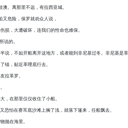
叫佳澳。离那里不远，有拉西亚城。
行船又危险，保罗就劝众人说，
要受伤损，大遭破坏，连我们的性命也难保。
罗所说的。
，就多半说，不如开船离开这地方，或者能到非尼基过冬。非尼基
就起了锚，贴近革哩底行去。
叫友拉革罗。
去。
叫高大，在那里仅仅收住了小船。
底。又恐怕在赛耳底沙滩上搁了浅，就落下篷来，任船飘去。
货物抛在海里。