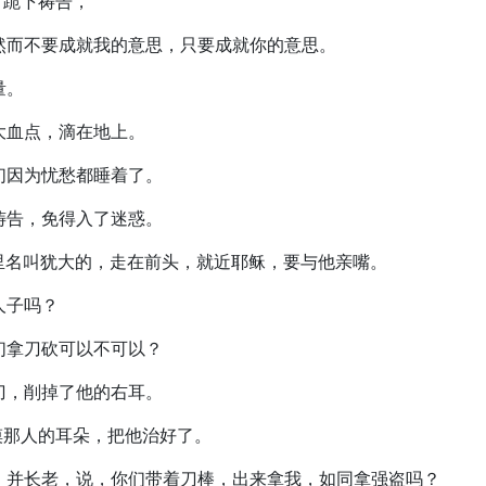
，跪下祷告，
。然而不要成就我的意思，只要成就你的意思。
量。
如大血点，滴在地上。
他们因为忧愁都睡着了。
来祷告，免得入了迷惑。
徒里名叫犹大的，走在前头，就近耶稣，要与他亲嘴。
人子吗？
我们拿刀砍可以不可以？
一刀，削掉了他的右耳。
就摸那人的耳朵，把他治好了。
官，并长老，说，你们带着刀棒，出来拿我，如同拿强盗吗？