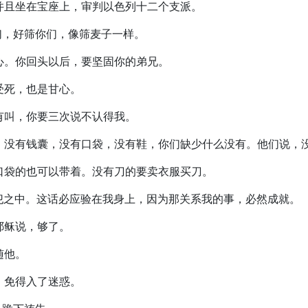
。并且坐在宝座上，审判以色列十二个支派。
你们，好筛你们，像筛麦子一样。
信心。你回头以后，要坚固你的弟兄。
你受死，也是甘心。
没有叫，你要三次说不认得我。
时候，没有钱囊，没有口袋，没有鞋，你们缺少什么没有。他们说，
有口袋的也可以带着。没有刀的要卖衣服买刀。
在罪犯之中。这话必应验在我身上，因为那关系我的事，必然成就。
。耶稣说，够了。
随他。
告，免得入了迷惑。