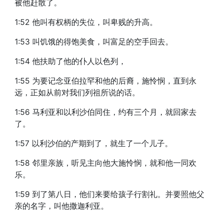
被他赶散了。
1:52 他叫有权柄的失位，叫卑贱的升高。
1:53 叫饥饿的得饱美食，叫富足的空手回去。
1:54 他扶助了他的仆人以色列，
1:55 为要记念亚伯拉罕和他的后裔，施怜悯，直到永
远，正如从前对我们列祖所说的话。
1:56 马利亚和以利沙伯同住，约有三个月，就回家去
了。
1:57 以利沙伯的产期到了，就生了一个儿子。
1:58 邻里亲族，听见主向他大施怜悯，就和他一同欢
乐。
1:59 到了第八日，他们来要给孩子行割礼。并要照他父
亲的名字，叫他撒迦利亚。