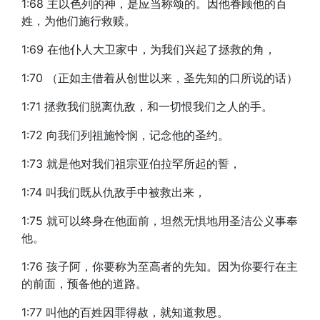
1:68 主以色列的神，是应当称颂的。因他眷顾他的百
姓，为他们施行救赎。
1:69 在他仆人大卫家中，为我们兴起了拯救的角，
1:70 （正如主借着从创世以来，圣先知的口所说的话）
1:71 拯救我们脱离仇敌，和一切恨我们之人的手。
1:72 向我们列祖施怜悯，记念他的圣约。
1:73 就是他对我们祖宗亚伯拉罕所起的誓，
1:74 叫我们既从仇敌手中被救出来，
1:75 就可以终身在他面前，坦然无惧地用圣洁公义事奉
他。
1:76 孩子阿，你要称为至高者的先知。因为你要行在主
的前面，预备他的道路。
1:77 叫他的百姓因罪得赦，就知道救恩。