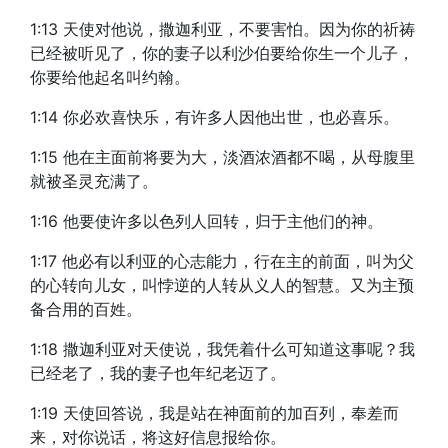
1:13 天使对他说，撒迦利亚，不要害怕。因为你的祈祷
已经被听见了，你的妻子以利沙伯要给你生一个儿子，
你要给他起名叫约翰。
1:14 你必欢喜快乐，有许多人因他出世，也必喜乐。
1:15 他在主面前将要为大，淡酒浓酒都不喝，从母腹里
就被圣灵充满了。
1:16 他要使许多以色列人回转，归于主他们的神。
1:17 他必有以利亚的心志能力，行在主的前面，叫为父
的心转向儿女，叫悖逆的人转从义人的智慧。又为主预
备合用的百姓。
1:18 撒迦利亚对天使说，我凭着什么可知道这事呢？我
已经老了，我的妻子也年纪老迈了。
1:19 天使回答说，我是站在神面前的加百列，奉差而
来，对你说话，将这好信息报给你。