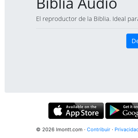
Biblia Audio
El reproductor de la Biblia. Ideal p
De
© 2026 lmontt.com
·
Contribuir
·
Privacida