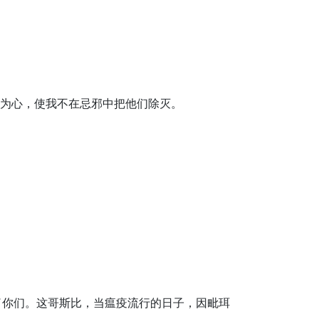
邪为心，使我不在忌邪中把他们除灭。
惑了你们。这哥斯比，当瘟疫流行的日子，因毗珥