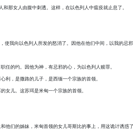
色列人和那女人由腹中刺透。这样，在以色列人中瘟疫就止息了。
非尼哈，使我向以色列人所发的怒消了。因他在他们中间，以我的忌
。
祭司职任的约。因他为神，有忌邪的心，为以色列人赎罪。
名叫心利，是撒路的儿子，是西缅一个宗族的首领。
苏珥的女儿。这苏珥是米甸一个宗族的首领。
的事上和他们的姊妹，米甸首领的女儿哥斯比的事上，用这诡计诱