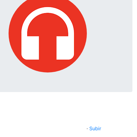
·
Subir