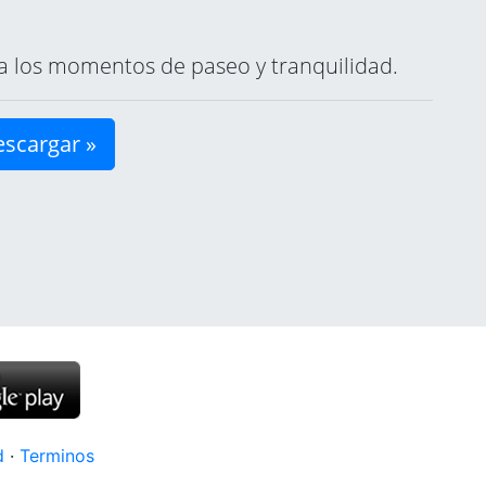
ara los momentos de paseo y tranquilidad.
scargar »
d
·
Terminos