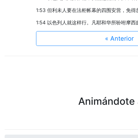
1:53 但利未人要在法柜帐幕的四围安营，免
1:54 以色列人就这样行。凡耶和华所吩咐摩
« Anterior
Animándote a