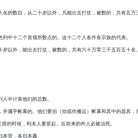
族，人名的数目，从二十岁以外，凡能出去打仗，被数的，共有五万
和以色列中十二个首领所数点的。这十二个人各作各宗族的代表。
从二十岁以外，能出去打仗，被数的，共有六十万零三千五百五十名
色列人中计算他们的总数。
器具，并属乎帐幕的。他们要抬（抬或作搬运）帐幕和其中的器具
将支搭的时候，利未人要竖起。近前来的外人必被治死。
各归本营，各归本纛。