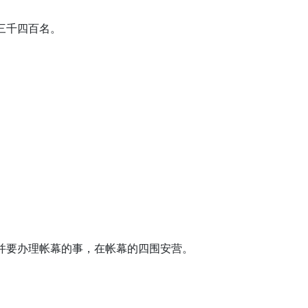
三千四百名。
。
，并要办理帐幕的事，在帐幕的四围安营。