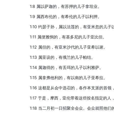
1:8 属以萨迦的，有苏押的儿子拿坦业。
1:9 属西布伦的，有希伦的儿子以利押。
1:10 约瑟子孙，属以法莲的，有亚米忽的儿
1:11 属便雅悯的，有基多尼的儿子亚比但。
1:12 属但的，有亚米沙代的儿子亚希以谢。
1:13 属亚设的，有俄兰的儿子帕结。
1:14 属迦得的，有丢珥的儿子以利雅萨。
1:15 属拿弗他利的，有以南的儿子亚希拉。
1:16 这都是从会中选召的，各作本支派的首
1:17 于是，摩西，亚伦带着这些按名指定的人
1:18 当二月初一日招聚全会众。会众就照