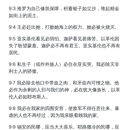
9:3 推罗为自己修筑保障，积蓄银子如尘沙，堆起精金
如街上的泥土。
9:4 主必赶出她，打败她海上的权力。她必被火烧灭。
9:5 亚实基伦看见必惧怕。迦萨看见甚痛苦。以革伦因
失了盼望蒙羞。迦萨必不再有君王。亚实基伦也不再有
居民。
9:6 私生子（或作外族人）必住在亚实突。我必除灭非
利士人的骄傲。
9:7 我必除去他口中带血之肉，和牙齿内可憎之物。他
必作为余剩的人归与我们的神，必在犹大像族长，以革
伦人必如耶布斯人。
9:8 我必在我家的四围安营，使敌军不得任意往来。暴
虐的人也不再经过，因为我亲眼看顾我的家。
9:9 锡安的民哪，应当大大喜乐。耶路撒冷的民哪，应