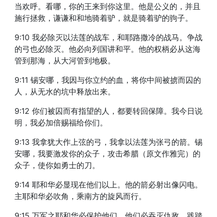
当欢呼。看哪，你的王来到你这里。他是公义的，并且
施行拯救，谦谦和和地骑着驴，就是骑着驴的驹子。
9:10 我必除灭以法莲的战车，和耶路撒冷的战马。争战
的弓也必除灭。他必向列国讲和平。他的权柄必从这海
管到那海，从大河管到地极。
9:11 锡安哪，我因与你立约的血，将你中间被掳而囚的
人，从无水的坑中释放出来。
9:12 你们被囚而有指望的人，都要转回保障。我今日说
明，我必加倍赐福给你们。
9:13 我拿犹大作上弦的弓，我拿以法莲为张弓的箭。锡
安哪，我要激发你的众子，攻击希腊（原文作雅完）的
众子，使你如勇士的刀。
9:14 耶和华必显现在他们以上。他的箭必射出像闪电。
主耶和华必吹角，乘南方的旋风而行。
9:15 万军之耶和华必保护他们。他们必吞灭仇敌，践踏