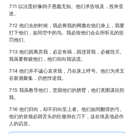
7:11 以法莲好像鸽子愚蠢无知。他们求告埃及，投奔亚
述。
7:12 他们去的时候，我必将我的网撒在他们身上，我要
打下他们，如同空中的鸟。我必按他们会众所听见的惩
罚他们。
7:13 他们因离弃我，必定有祸，因违背我，必被毁灭。
我虽要救赎他们，他们却向我说谎。
7:14 他们并不诚心哀求我，乃在床上呼号。他们为求五
谷新酒聚集，仍然悖逆我。
7:15 我虽教导他们，坚固他们的膀臂，他们竟图谋抗拒
我。
7:16 他们归向，却不归向至上者。他们如同翻背的弓。
他们的首领必因舌头的狂傲倒在刀下，这在埃及地必作
人的讥笑。