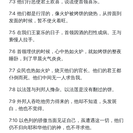
7:3 他们行恶使君王欢喜，说谎使首领喜乐。
7:4 他们都是行淫的，像火炉被烤饼的烧热，从抟面到
发面的时候，暂不使火着旺。
7:5 在我们王宴乐的日子，首领因酒的烈性成病。王与
亵慢人拉手。
7:6 首领埋伏的时候，心中热如火炉，就如烤饼的整夜
睡卧，到了早晨火气炎炎。
7:7 众民也热如火炉，烧灭他们的官长。他们的君王都
仆倒而死。他们中间无一人求告我。
7:8 以法莲与列邦人搀杂。以法莲是没有翻过的饼。
7:9 外邦人吞吃他劳力得来的，他却不知道，头发斑
白，他也不觉得。
7:10 以色列的骄傲当面见证自己，虽遭遇这一切，他们
仍不归向耶和华他们的神，也不寻求他。