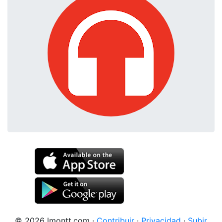
© 2026 lmontt.com
·
Contribuir
·
Privacidad
·
Subir