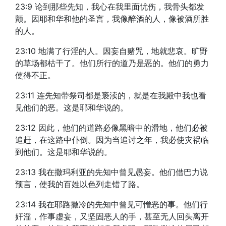
23:9 论到那些先知，我心在我里面忧伤，我骨头都发
颤。因耶和华和他的圣言，我像醉酒的人，像被酒所胜
的人。
23:10 地满了行淫的人。因妄自赌咒，地就悲哀。旷野
的草场都枯干了。他们所行的道乃是恶的。他们的勇力
使得不正。
23:11 连先知带祭司都是亵渎的，就是在我殿中我也看
见他们的恶。这是耶和华说的。
23:12 因此，他们的道路必像黑暗中的滑地，他们必被
追赶，在这路中仆倒。因为当追讨之年，我必使灾祸临
到他们。这是耶和华说的。
23:13 我在撒玛利亚的先知中曾见愚妄。他们借巴力说
预言，使我的百姓以色列走错了路。
23:14 我在耶路撒冷的先知中曾见可憎恶的事。他们行
奸淫，作事虚妄，又坚固恶人的手，甚至无人回头离开