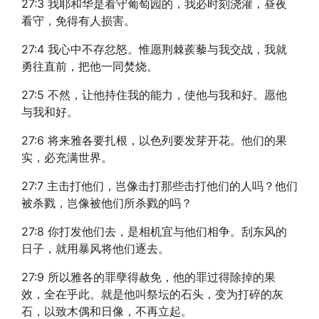
27:3 我耶和华是看守葡萄园的，我必时刻浇灌，昼夜
看守，免得有人损害。
27:4 我心中不存忿怒。惟愿荆棘蒺藜与我交战，我就
勇往直前，把他一同焚烧。
27:5 不然，让他持住我的能力，使他与我和好。愿他
与我和好。
27:6 将来雅各要扎根，以色列要发芽开花。他们的果
实，必充满世界。
27:7 主击打他们，岂像击打那些击打他们的人吗？他们
被杀戮，岂像被他们所杀戮的吗？
27:8 你打发他们去，是相机宜与他们相争。刮东风的
日子，就用暴风将他们逐去。
27:9 所以雅各的罪孽得赦免，他的罪过得除掉的果
效，全在乎此。就是他叫祭坛的石头，变为打碎的灰
石，以致木偶和日像，不再立起。