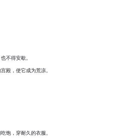
，也不得安歇。
的宫殿，使它成为荒凉。
）
们吃饱，穿耐久的衣服。