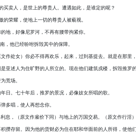
，他的买卖人，是世上的尊贵人。遭遇如此，是谁定的呢？
高傲的荣耀，使地上一切的尊贵人被藐视。
行你的地，好像尼罗河，不再有腰带拘紧你。
于迦南，他已经吩咐拆毁其中的保障。
居民原文作处女）你必不得再欢乐，起来，过到基提去。就是在那里
。这国是亚述人为住旷野的人所立的。现在他们建筑戍楼，拆毁推罗
变为荒场。
王的年日。七十年后，推罗的景况，必像妓女所唱的歌。
，巧弹多唱，使人再想念你。
仍得利息，（原文作雇价下同）与地上的万国交易。（原文作行淫
，必不积攒存留。因为他的货财必为住在耶和华面前的人所得，使他