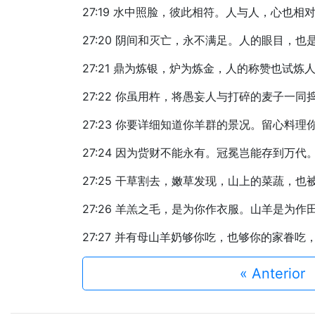
27:19 水中照脸，彼此相符。人与人，心也相
27:20 阴间和灭亡，永不满足。人的眼目，也
27:21 鼎为炼银，炉为炼金，人的称赞也试炼
27:22 你虽用杵，将愚妄人与打碎的麦子一
27:23 你要详细知道你羊群的景况。留心料理
27:24 因为赀财不能永有。冠冕岂能存到万代
27:25 干草割去，嫩草发现，山上的菜蔬，也
27:26 羊羔之毛，是为你作衣服。山羊是为作
27:27 并有母山羊奶够你吃，也够你的家眷
« Anterior