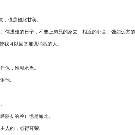
劝教，也是如此甘美。
可离弃。你遭难的日子，不要上弟兄的家去。相近的邻舍，强如远方
喜，使我可以回答那讥诮我的人。
女作保，谁就承当。
咒诅他。
。
油。
文作磨朋友的脸）也是如此。
敬奉主人的，必得尊荣。