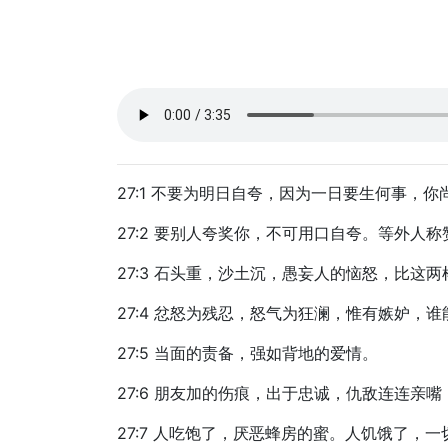
27:1 不要为明日自夸，因为一日要生何事，
27:2 要别人夸奖你，不可用口自夸。等外人
27:3 石头重，沙土沉，愚妄人的恼怒，比这
27:4 忿怒为残忍，怒气为狂澜，惟有嫉妒，
27:5 当面的责备，强如背地的爱情。
27:6 朋友加的伤痕，出于忠诚，仇敌连连亲
27:7 人吃饱了，厌恶蜂房的蜜。人饥饿了，