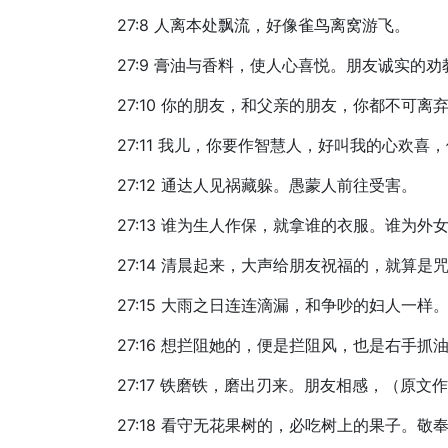
27:8 人离本处飘流，好像雀鸟离窝游飞。
27:9 膏油与香料，使人心喜悦。朋友诚实的
27:10 你的朋友，和父亲的朋友，你都不
27:11 我儿，你要作智慧人，好叫我的心欢
27:12 通达人见祸藏躲。愚蒙人前往受害。
27:13 谁为生人作保，就拿谁的衣服。谁为外
27:14 清晨起来，大声给朋友祝福的，就算是
27:15 大雨之日连连滴漏，和争吵的妇人一样
27:16 想拦阻她的，便是拦阻风，也是右手抓
27:17 铁磨铁，磨出刃来。朋友相感，（原
27:18 看守无花果树的，必吃树上的果子。