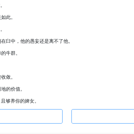
对。
是如此。
人。
同捣在臼中，他的愚妄还是离不了他。
你的牛群。
。
被收敛。
田地的价值。
吃，且够养你的婢女。