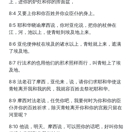
上，进你的炉灶和你的抟面盆，
8:4 又要上你和你百姓并你众臣仆的身上。
8:5 耶和华晓谕摩西说，你对亚伦说，把你的杖伸在
江，河，池以上，使青蛙到埃及地上来。
8:6 亚伦便伸杖在埃及的诸水以上，青蛙就上来，遮满
了埃及地。
8:7 行法术的也用他们的邪术照样而行，叫青蛙上了埃
及地。
8:8 法老召了摩西，亚伦来，说，请你们求耶和华使这
青蛙离开我和我的民，我就容百姓去祭祀耶和华。
8:9 摩西对法老说，任凭你吧，我要何时为你和你的臣
仆并你的百姓祈求，除灭青蛙离开你和你的宫殿只留在
河里呢？
8:10 他说，明天。摩西说，可以照你的话吧，好叫你知