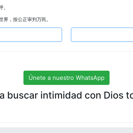
呼。
判世界，按公正审判万民。
Únete a nuestro WhatsApp
 buscar intimidad con Dios to