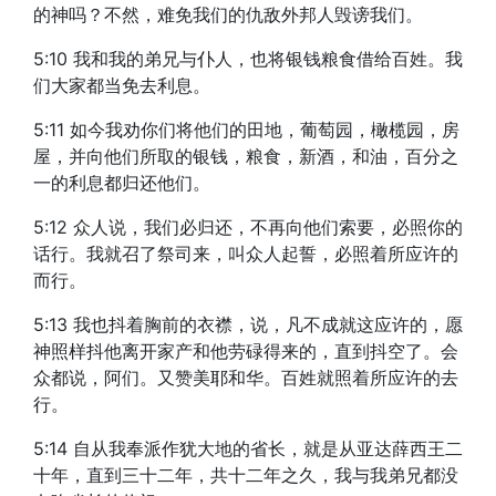
的神吗？不然，难免我们的仇敌外邦人毁谤我们。
5:10 我和我的弟兄与仆人，也将银钱粮食借给百姓。我
们大家都当免去利息。
5:11 如今我劝你们将他们的田地，葡萄园，橄榄园，房
屋，并向他们所取的银钱，粮食，新酒，和油，百分之
一的利息都归还他们。
5:12 众人说，我们必归还，不再向他们索要，必照你的
话行。我就召了祭司来，叫众人起誓，必照着所应许的
而行。
5:13 我也抖着胸前的衣襟，说，凡不成就这应许的，愿
神照样抖他离开家产和他劳碌得来的，直到抖空了。会
众都说，阿们。又赞美耶和华。百姓就照着所应许的去
行。
5:14 自从我奉派作犹大地的省长，就是从亚达薛西王二
十年，直到三十二年，共十二年之久，我与我弟兄都没