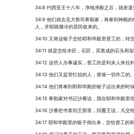
34:8 约西亚王十八年，净地净殿之后，就
34:9 他们就去见大祭司希勒家，将奉到神
人，并耶路撒冷的居民收来的。
34:10 又将这银子交给耶和华殿里督工的，
34:11 就是交给木匠，石匠，买凿成的石头
34:12 这些人办事诚实，督工的是利未人
34:13 他们又监管扛抬的人，督催一切作工
34:14 他们将奉到耶和华殿的银子运出来的
34:15 希勒家对书记沙番说，我在耶和华殿
34:16 沙番把书拿到王那里，回覆王说，凡
34:17 耶和华殿里的银子倒出来，交给督工的