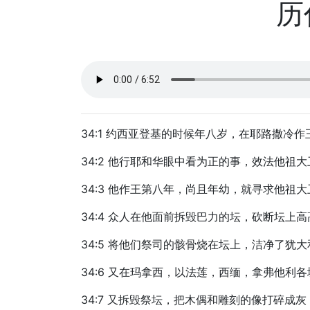
历代
34:1 约西亚登基的时候年八岁，在耶路撒冷
34:2 他行耶和华眼中看为正的事，效法他祖
34:3 他作王第八年，尚且年幼，就寻求他
34:4 众人在他面前拆毁巴力的坛，砍断坛
34:5 将他们祭司的骸骨烧在坛上，洁净了犹
34:6 又在玛拿西，以法莲，西缅，拿弗他利
34:7 又拆毁祭坛，把木偶和雕刻的像打碎