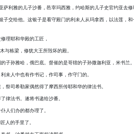
差遣亚萨利雅的儿子沙番，邑宰玛西雅，约哈斯的儿子史官约亚去
殿的银子交给他。这银子是看守殿门的利未人从玛拿西，以法莲，
转交修理耶和华殿的工匠，
和架木与栋梁，修犹大王所毁坏的殿。
米拉利的子孙雅哈，俄巴底。督催的是哥辖的子孙撒迦利亚，米书兰
的。利未人中也有作书记，作司事，作守门的。
时候，祭司希勒家偶然得了摩西所传耶和华的律法书。
里得了律法书。遂将书递给沙番。
交给仆人们办的都办理了。
和匠人的手里了。