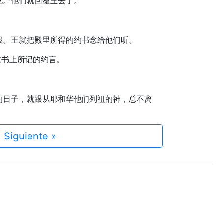
见。他们就回覆王去了。
的殿。王就把殿里所得的约书念给他们听。
这书上所记的约言。
世的日子，就跟从耶和华他们列祖的神，总不离
Siguiente »