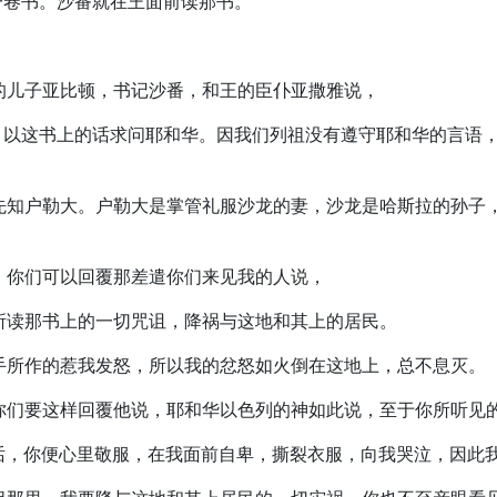
我一卷书。沙番就在王面前读那书。
迦的儿子亚比顿，书记沙番，和王的臣仆亚撒雅说，
的人，以这书上的话求问耶和华。因我们列祖没有遵守耶和华的言
见女先知户勒大。户勒大是掌管礼服沙龙的妻，沙龙是哈斯拉的孙
说，你们可以回覆那差遣你们来见我的人说，
前所读那书上的一切咒诅，降祸与这地和其上的居民。
他们手所作的惹我发怒，所以我的忿怒如火倒在这地上，总不息灭。
王，你们要这样回覆他说，耶和华以色列的神如此说，至于你所听见
说的话，你便心里敬服，在我面前自卑，撕裂衣服，向我哭泣，因此