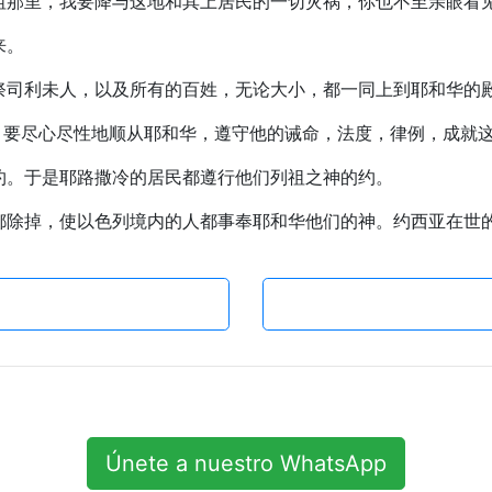
你列祖那里，我要降与这地和其上居民的一切灾祸，你也不至亲眼看
来。
，并祭司利未人，以及所有的百姓，无论大小，都一同上到耶和华
立约，要尽心尽性地顺从耶和华，遵守他的诫命，法度，律例，成就
这约。于是耶路撒冷的居民都遵行他们列祖之神的约。
物尽都除掉，使以色列境内的人都事奉耶和华他们的神。约西亚在
Únete a nuestro WhatsApp