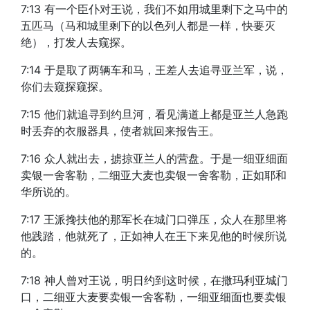
7:13 有一个臣仆对王说，我们不如用城里剩下之马中的
五匹马（马和城里剩下的以色列人都是一样，快要灭
绝），打发人去窥探。
7:14 于是取了两辆车和马，王差人去追寻亚兰军，说，
你们去窥探窥探。
7:15 他们就追寻到约旦河，看见满道上都是亚兰人急跑
时丢弃的衣服器具，使者就回来报告王。
7:16 众人就出去，掳掠亚兰人的营盘。于是一细亚细面
卖银一舍客勒，二细亚大麦也卖银一舍客勒，正如耶和
华所说的。
7:17 王派搀扶他的那军长在城门口弹压，众人在那里将
他践踏，他就死了，正如神人在王下来见他的时候所说
的。
7:18 神人曾对王说，明日约到这时候，在撒玛利亚城门
口，二细亚大麦要卖银一舍客勒，一细亚细面也要卖银