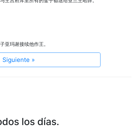
殿与王宫府库里所有的金子都送给亚兰王哈薛。
儿子亚玛谢接续他作王。
Siguiente »
dos los días.