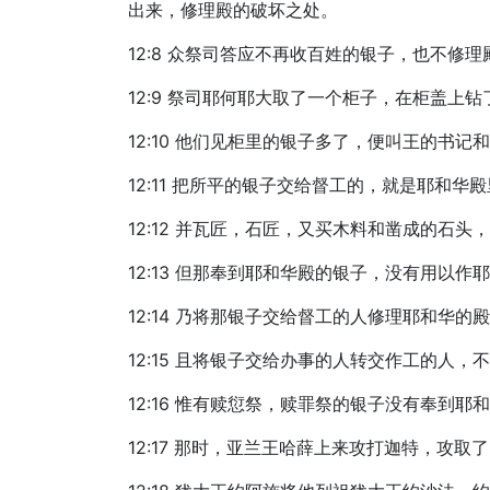
出来，修理殿的破坏之处。
12:8 众祭司答应不再收百姓的银子，也不修
12:9 祭司耶何耶大取了一个柜子，在柜盖
12:10 他们见柜里的银子多了，便叫王的书
12:11 把所平的银子交给督工的，就是耶和
12:12 并瓦匠，石匠，又买木料和凿成的石
12:13 但那奉到耶和华殿的银子，没有用以
12:14 乃将那银子交给督工的人修理耶和华的
12:15 且将银子交给办事的人转交作工的人
12:16 惟有赎愆祭，赎罪祭的银子没有奉到
12:17 那时，亚兰王哈薛上来攻打迦特，攻