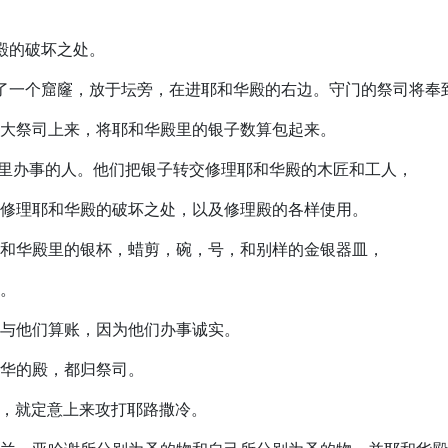
理殿的破坏之处。
上钻了一个窟窿，放于坛旁，在进耶和华殿的右边。守门的祭司将
记和大祭司上来，将耶和华殿里的银子数算包起来。
华殿里办事的人。他们把银子转交修理耶和华殿的木匠和工人，
头，修理耶和华殿的破坏之处，以及修理殿的各样使用。
作耶和华殿里的银杯，蜡剪，碗，号，和别样的金银器皿，
殿。
，不与他们算账，因为他们办事诚实。
耶和华的殿，都归祭司。
取了，就定意上来攻打耶路撒冷。