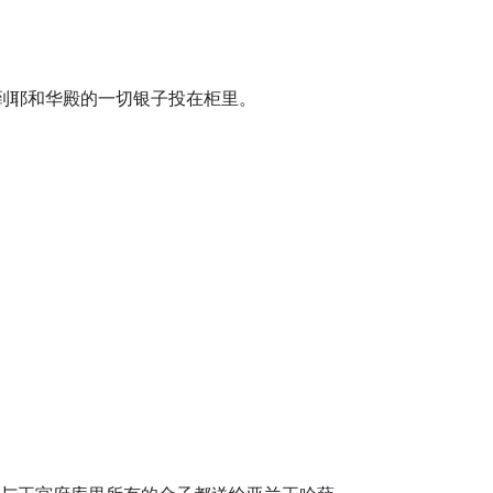
奉到耶和华殿的一切银子投在柜里。