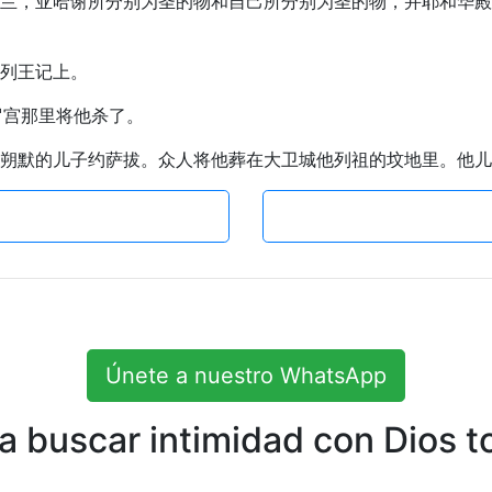
法，约兰，亚哈谢所分别为圣的物和自己所分别为圣的物，并耶和华
大列王记上。
米罗宫那里将他杀了。
撒甲和朔默的儿子约萨拔。众人将他葬在大卫城他列祖的坟地里。他
Únete a nuestro WhatsApp
 buscar intimidad con Dios to