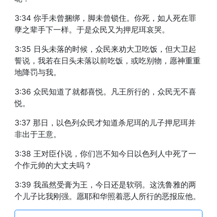
3:34 你手未曾捆绑，脚未曾锁住。你死，如人死在罪
孽之辈手下一样。于是众民又为押尼珥哀哭。
3:35 日头未落的时候，众民来劝大卫吃饭，但大卫起
誓说，我若在日头未落以前吃饭，或吃别物，愿神重重
地降罚与我。
3:36 众民知道了就都喜悦。凡王所行的，众民无不喜
悦。
3:37 那日，以色列众民才知道杀尼珥的儿子押尼珥并
非出于王意。
3:38 王对臣仆说，你们岂不知今日以色列人中死了一
个作元帅的大丈夫吗？
3:39 我虽然受膏为王，今日还是软弱。这洗鲁雅的两
个儿子比我刚强。愿耶和华照着恶人所行的恶报应他。