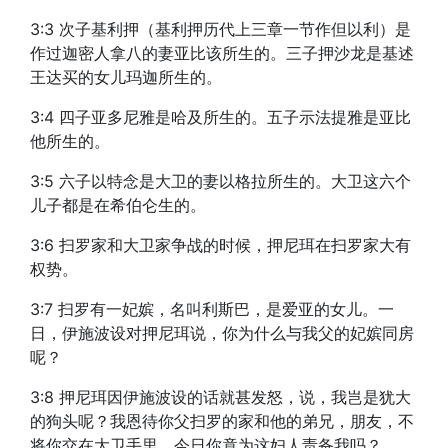
3:3 次子基利押（基利押历代上三章一节作但以利）是
作过迦密人拿八的妻亚比该所生的。三子押沙龙是基述
王达买的女儿玛迦所生的。
3:4 四子亚多尼雅是哈及所生的。五子示法提雅是亚比
他所生的。
3:5 六子以特念是大卫的妻以格拉所生的。大卫这六个
儿子都是在希伯仑生的。
3:6 扫罗家和大卫家争战的时候，押尼珥在扫罗家大有
权势。
3:7 扫罗有一妃嫔，名叫利斯巴，是爱亚的女儿。一
日，伊施波设对押尼珥说，你为什么与我父的妃嫔同房
呢？
3:8 押尼珥因伊施波设的话就甚发怒，说，我岂是犹大
的狗头呢？我恩待你父扫罗的家和他的弟兄，朋友，不
将你交在大卫手里，今日你竟为这妇人责备我吗？