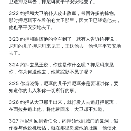
卫送押尼珥去，押尼珥就平平安安地去了。
3:22 约押和大卫的仆人攻击敌军，带回许多的掠物。
那时押尼珥不在希伯仑大卫那里，因大卫已经送他去，
他也平平安安地去了。
3:23 约押和跟随他的全军到了，就有人告诉约押说，
尼珥的儿子押尼珥来见王，王送他去，他也平平安安地
去了。
3:24 约押去见王说，你这是作什么呢？押尼珥来见
你，你为何送他去，他就踪影不见了呢？
3:25 你当晓得，尼珥的儿子押尼珥来是要诓哄你，要
知道你的出入和你一切所行的事。
3:26 约押从大卫那里出来，就打发人去追赶押尼珥，
在西拉井追上他，将他带回来，大卫却不知道。
3:27 押尼珥回到希伯仑，约押领他到城门的瓮洞，假
作要与他说机密话，就在那里刺透他的肚腹，他便死