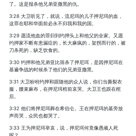
了。这是报杀他兄弟亚撒黑的仇。
3:28 大卫听见了，就说，流尼珥的儿子押尼珥的血，
这罪在耶和华面前必永不归我和我的国。
3:29 愿流他血的罪归到约押头上和他父的全家。又愿
约押家不断有患漏症的，长大麻疯的，架拐而行的，被
刀杀死的，缺乏饮食的。
3:30 约押和他兄弟亚比筛杀了押尼珥，是因押尼珥在
基遍争战的时候杀了他们的兄弟亚撒黑。
3:31 大卫吩咐约押和跟随他的众人说，你们当撕裂衣
服，腰束麻布，在押尼珥棺前哀哭。大卫王也跟在棺
后。
3:32 他们将押尼珥葬在希伯仑。王在押尼珥的墓旁放
声而哭，众民也都哭了。
3:33 王为押尼珥举哀，说，押尼珥何竟像愚顽人死
呢？