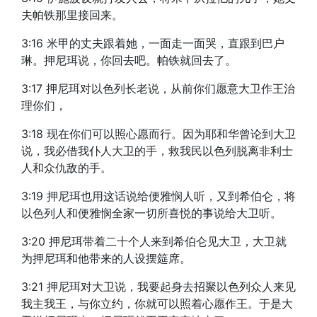
夫帕铁那里接回来。
3:16 米甲的丈夫跟着她，一面走一面哭，直跟到巴户
琳。押尼珥说，你回去吧。帕铁就回去了。
3:17 押尼珥对以色列长老说，从前你们愿意大卫作王治
理你们，
3:18 现在你们可以照心愿而行。因为耶和华曾论到大卫
说，我必借我仆人大卫的手，救我民以色列脱离非利士
人和众仇敌的手。
3:19 押尼珥也用这话说给便雅悯人听，又到希伯仑，将
以色列人和便雅悯全家一切所喜悦的事说给大卫听。
3:20 押尼珥带着二十个人来到希伯仑见大卫，大卫就
为押尼珥和他带来的人设摆筵席。
3:21 押尼珥对大卫说，我要起身去招聚以色列众人来见
我主我王，与你立约，你就可以照着心愿作王。于是大