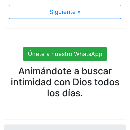
Siguiente »
Únete a nuestro WhatsApp
Animándote a buscar
intimidad con Dios todos
los días.