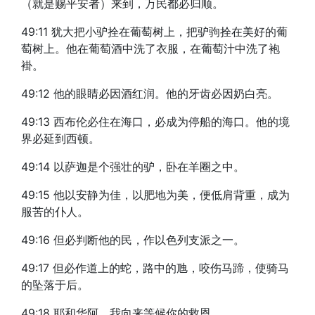
（就是赐平安者）来到，万民都必归顺。
49:11 犹大把小驴拴在葡萄树上，把驴驹拴在美好的葡
萄树上。他在葡萄酒中洗了衣服，在葡萄汁中洗了袍
褂。
49:12 他的眼睛必因酒红润。他的牙齿必因奶白亮。
49:13 西布伦必住在海口，必成为停船的海口。他的境
界必延到西顿。
49:14 以萨迦是个强壮的驴，卧在羊圈之中。
49:15 他以安静为佳，以肥地为美，便低肩背重，成为
服苦的仆人。
49:16 但必判断他的民，作以色列支派之一。
49:17 但必作道上的蛇，路中的虺，咬伤马蹄，使骑马
的坠落于后。
49:18 耶和华阿，我向来等候你的救恩。