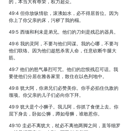
的，本当大有尊荣，权力超众。
49:4 但你放纵情欲，滚沸如水，必不得居首位。因为
你上了你父亲的床，污秽了我的榻。
49:5 西缅和利未是弟兄。他们的刀剑是残忍的器具。
49:6 我的灵阿，不要与他们同谋。我的心哪，不要与
他们联络。因为他们趁怒杀害人命，任意砍断牛腿大
筋。
49:7 他们的怒气暴烈可咒。他们的忿恨残忍可诅。我
要使他们分居在雅各家里，散住在以色列地中。
49:8 犹大阿，你弟兄们必赞美你。你手必掐住仇敌的
颈项。你父亲的儿子们必向你下拜。
49:9 犹大是个小狮子。我儿阿，你抓了食便上去。你
屈下身去，卧如公狮，蹲如母狮，谁敢惹你。
49:10 圭必不离犹大，杖必不离他两脚之间，直等细罗