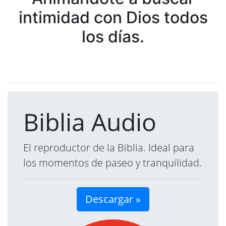
intimidad con Dios todos
los días.
Biblia Audio
El reproductor de la Biblia. Ideal para
los momentos de paseo y tranquilidad.
Descargar »