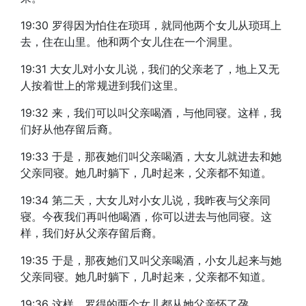
19:30 罗得因为怕住在琐珥，就同他两个女儿从琐珥上
去，住在山里。他和两个女儿住在一个洞里。
19:31 大女儿对小女儿说，我们的父亲老了，地上又无
人按着世上的常规进到我们这里。
19:32 来，我们可以叫父亲喝酒，与他同寝。这样，我
们好从他存留后裔。
19:33 于是，那夜她们叫父亲喝酒，大女儿就进去和她
父亲同寝。她几时躺下，几时起来，父亲都不知道。
19:34 第二天，大女儿对小女儿说，我昨夜与父亲同
寝。今夜我们再叫他喝酒，你可以进去与他同寝。这
样，我们好从父亲存留后裔。
19:35 于是，那夜她们又叫父亲喝酒，小女儿起来与她
父亲同寝。她几时躺下，几时起来，父亲都不知道。
19:36 这样，罗得的两个女儿都从她父亲怀了孕。