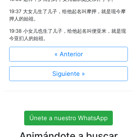
19:37 大女儿生了儿子，给他起名叫摩押，就是现今摩
押人的始祖。
19:38 小女儿也生了儿子，给他起名叫便亚米，就是现
今亚扪人的始祖。
« Anterior
Siguiente »
Únete a nuestro WhatsApp
Animándote a buscar