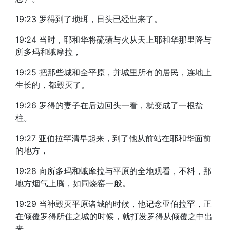
19:23 罗得到了琐珥，日头已经出来了。
19:24 当时，耶和华将硫磺与火从天上耶和华那里降与
所多玛和蛾摩拉，
19:25 把那些城和全平原，并城里所有的居民，连地上
生长的，都毁灭了。
19:26 罗得的妻子在后边回头一看，就变成了一根盐
柱。
19:27 亚伯拉罕清早起来，到了他从前站在耶和华面前
的地方，
19:28 向所多玛和蛾摩拉与平原的全地观看，不料，那
地方烟气上腾，如同烧窑一般。
19:29 当神毁灭平原诸城的时候，他记念亚伯拉罕，正
在倾覆罗得所住之城的时候，就打发罗得从倾覆之中出
来。