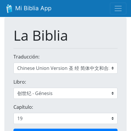
Mi Biblia App
La Biblia
Traducción:
Libro:
Capítulo: