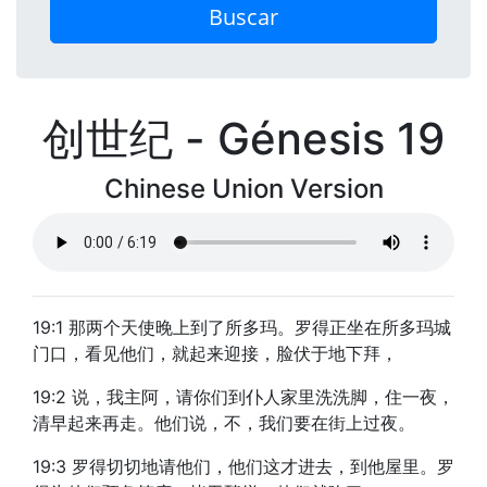
Buscar
创世纪 - Génesis 19
Chinese Union Version
19:1 那两个天使晚上到了所多玛。罗得正坐在所多玛城
门口，看见他们，就起来迎接，脸伏于地下拜，
19:2 说，我主阿，请你们到仆人家里洗洗脚，住一夜，
清早起来再走。他们说，不，我们要在街上过夜。
19:3 罗得切切地请他们，他们这才进去，到他屋里。罗